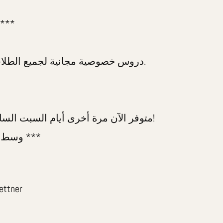
 ***
دروس خصوصية مجانية لجميع الطلاب ، جميع الدرجات ، جميع التخصصات.
متوفر الآن مرة أخرى أيام السبت الساعة 10:00 صباحًا والساعة 11:45 صباحًا!
*** مباشرة U1 Weißer Turm ، وسط المدينة ***
rettner