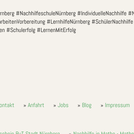
rnberg #NachhilfeschuleNürnberg #IndividuelleNachhilfe #N
beitenVorbereitung #LernhilfeNürnberg #SchülerNachhilfe
en #Schulerfolg #LernenMitErfolg
ontakt
Anfahrt
Jobs
Blog
Impressum
tschein BuT Stadt Nürnberg
Nachhilfe in Mathe - Math