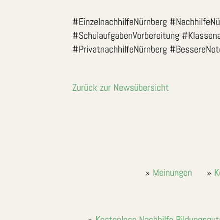
#EinzelnachhilfeNürnberg #NachhilfeNü
#SchulaufgabenVorbereitung #Klassenar
#PrivatnachhilfeNürnberg #BessereNot
Zurück zur Newsübersicht
Meinungen
K
Kostenlose Nachhilfe Bildungsgu