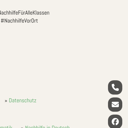
achhilfeFürAlleKlassen
 #NachhilfeVorOrt
Datenschutz
ematik
Nachhilfe in Deutsch