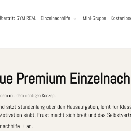
Übertritt GYM REAL
Einzelnachhilfe
Mini-Gruppe
Kostenlos
eue Premium Einzelnachh
dern mit dem richtigen Konzept
ind sitzt stundenlang über den Hausaufgaben, lernt für Kl
otivation sinkt, Frust macht sich breit und das Selbstvertr
nachhilfe + an.